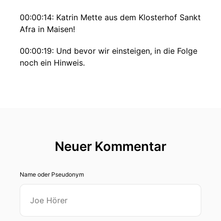
00:00:14: Katrin Mette aus dem Klosterhof Sankt
Afra in Maisen!
00:00:19: Und bevor wir einsteigen, in die Folge
noch ein Hinweis.
00:00:22: Unser Wochenlider Podcast wird Teil-,
wird Gegenstand eines Promotionsprojektes
Und die Doktoranden, die sich mit unserem
Wochenlieder-Podcast und auch mit anderen
digitalen Angeboten beschäftigt würde gern
Hörerinnen und Hörern des Podcasts zu einer
Neuer Kommentar
Onlinegruppensitzung zusammenbringen.
Name oder Pseudonym
00:00:42: Wer Lust hat daran teilzunehmen
findet in den Show Notes Infos wo er sich
melden kann.