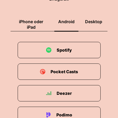
im neunten und zehnten Kapitel des Matthäus
Evangeliums.
iPhone oder
Android
Desktop
00:04:25: Man nennt sie die Aussendungsrede
iPad
Jesu.
00:04:28: Wie gehts dir mit dem Lid Martina?
Spotify
00:04:30: Also ich fremdle mit dem lied etwas.
00:04:33: Es ist eines der vielen älteren Lieder
im erfänglichen Gesangbuch Die sich mir
Pocket Casts
aufgrund ihrer Verzeihe mit den Ausdruck etwas
angestaubten Spracher nicht unmittelbar
erschließen und ich singe es auch gerade
Deezer
deshalb eher selten.
00:04:50: Da kannst du natürlich sagen, das
müsste mich damit befassen.
Podimo