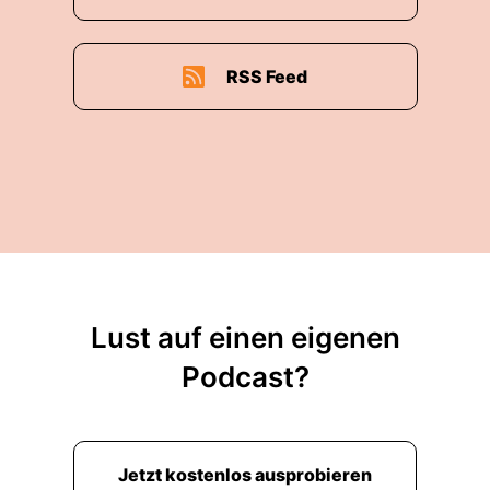
00:04:55: ja also wenn ich erstmal so beim
ersten Traufflug drauf gucke da begegnen mir
RSS Feed
ganz viele Kampf- und Feindesbilder.
00:05:03: dann In der ersten Strufe wird von
treuen Wächtern geredet, dem Feind entgegen
gehen.
00:05:08: Später soll ich in Satan's Reich mit
Macht hineinbrechen...
00:05:12: Nein nicht du sondern Gott sollte
reinbrechen!
Lust auf einen eigenen
Podcast?
00:05:13: Ja
00:05:13: oder Gott sollte reinbrechnen.
Jetzt kostenlos ausprobieren
00:05:15: und dann stellt sich mir die Frage