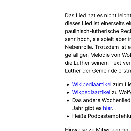
Das Lied hat es nicht leic
dieses Lied ist einerseits
paulinisch-lutherische Rec
sehr hoch, sie spielt abe
Nebenrolle. Trotzdem ist e
gefälligen Melodie von W
die Luther seinem Text ver
Luther der Gemeinde erst
Wikipediaartikel
zum Li
Wikpediaartikel
zu Wolf
Das andere Wochenlied 
Jahr gibt es
hier
.
Heiße Podcastempfehlun
Hinweise zu Mitwirkenden u