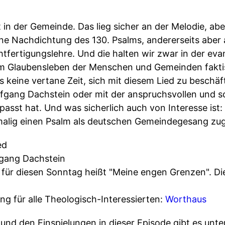
ht in der Gemeinde. Das lieg sicher an der Melodie, a
 eine Nachdichtung des 130. Psalms, andererseits aber
htfertigungslehre. Und die halten wir zwar in der ev
r im Glaubensleben der Menschen und Gemeinden fakti
s keine vertane Zeit, sich mit diesem Lied zu beschäf
olfgang Dachstein oder mit der anspruchsvollen und
passt hat. Und was sicherlich auch von Interesse ist
malig einen Psalm als deutschen Gemeindegesang zug
ed
gang Dachstein
für diesen Sonntag heißt "Meine engen Grenzen". Di
g für alle Theologisch-Interessierten:
Worthaus
nd den Einspielungen in dieser Episode gibt es unte