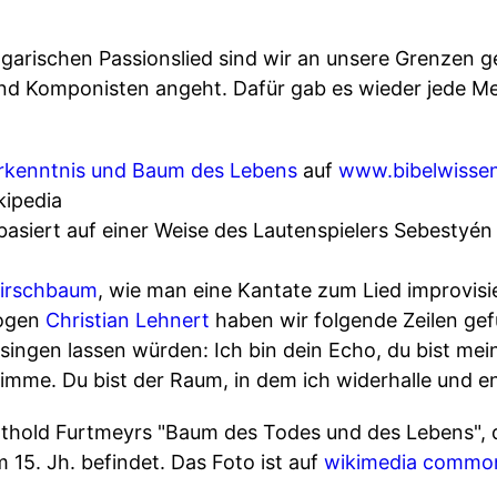
ngarischen Passionslied sind wir an unsere Grenzen
nd Komponisten angeht. Dafür gab es wieder jede 
Erkenntnis und Baum des Lebens
auf
www.bibelwissen
kipedia
basiert auf einer Weise des Lautenspielers Sebestyén
Kirschbaum
, wie man eine Kantate zum Lied improvis
logen
Christian Lehnert
haben wir folgende Zeilen gefu
singen lassen würden: Ich bin dein Echo, du bist me
imme. Du bist der Raum, in dem ich widerhalle und end
rthold Furtmeyrs "Baum des Todes und des Lebens", d
 15. Jh. befindet. Das Foto ist auf
wikimedia commo